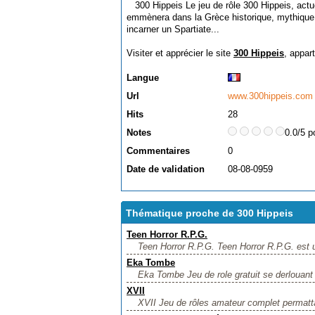
300 Hippeis Le jeu de rôle 300 Hippeis, act
emmènera dans la Grèce historique, mythique 
incarner un Spartiate...
Visiter et apprécier le site
300 Hippeis
, appar
Langue
Url
www.300hippeis.com
Hits
28
Notes
0.0/5 p
Commentaires
0
Date de validation
08-08-0959
Thématique proche de 300 Hippeis
Teen Horror R.P.G.
Teen Horror R.P.G. Teen Horror R.P.G. est un 
Eka Tombe
Eka Tombe Jeu de role gratuit se derlouant 
XVII
XVII Jeu de rôles amateur complet permattan