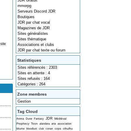
JDR Gratuit
mmorpg
Serveurs Discord JDR
Boutiques
JDR par chat vocal
Magazines de JDR
Sites généralistes
Sites thématique
site
Associations et clubs
JDR par chat texte ou forum
Statistiques
Sites référencés : 2303
Sites en attente : 4
Sites refusés : 164
Catégories : 264
Zone membres
Gestion
Tag Cloud
JDR
Médiéval
Anima
Dune
Fantasy
Prophecy
Toon
alandara
aria
association
cops
cthulhu
bitume
bloodlust
club
conan