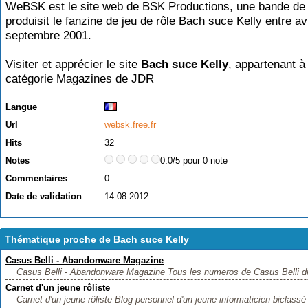
WeBSK est le site web de BSK Productions, une bande de 
produisit le fanzine de jeu de rôle Bach suce Kelly entre av
septembre 2001.
Visiter et apprécier le site
Bach suce Kelly
, appartenant à 
catégorie
Magazines de JDR
Langue
Url
websk.free.fr
Hits
32
Notes
0.0/5 pour 0 note
Commentaires
0
Date de validation
14-08-2012
Thématique proche de Bach suce Kelly
Casus Belli - Abandonware Magazine
Casus Belli - Abandonware Magazine Tous les numeros de Casus Belli dis
Carnet d'un jeune rôliste
Carnet d'un jeune rôliste Blog personnel d'un jeune informaticien biclassé r