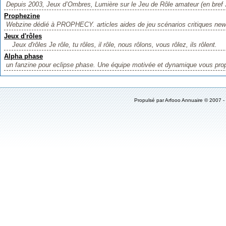
Depuis 2003, Jeux d’Ombres, Lumière sur le Jeu de Rôle amateur (en bref J
Prophezine
Webzine dédié à PROPHECY. articles aides de jeu scénarios critiques new
Jeux d'rôles
Jeux d'rôles Je rôle, tu rôles, il rôle, nous rôlons, vous rôlez, ils rôlent.
Alpha phase
un fanzine pour eclipse phase. Une équipe motivée et dynamique vous pro
Propulsé par
Arfooo Annuaire
© 2007 -