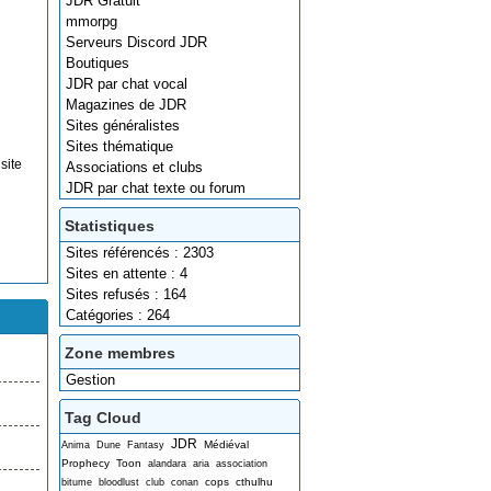
JDR Gratuit
mmorpg
Serveurs Discord JDR
Boutiques
JDR par chat vocal
Magazines de JDR
Sites généralistes
Sites thématique
site
Associations et clubs
JDR par chat texte ou forum
Statistiques
Sites référencés : 2303
Sites en attente : 4
Sites refusés : 164
Catégories : 264
Zone membres
Gestion
Tag Cloud
JDR
Médiéval
Anima
Dune
Fantasy
Prophecy
Toon
alandara
aria
association
cops
cthulhu
bitume
bloodlust
club
conan