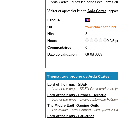
Arda Cartes Toutes les cartes des Terres du 
Visiter et apprécier le site
Arda Cartes
, appar
Langue
Url
www.arda-cartes.net
Hits
3
Notes
0.0/5 p
Commentaires
0
Date de validation
09-08-0959
Thématique proche de Arda Cartes
Lord of the rings - SDEN
Lord of the rings - SDEN Présentation du jeu,
Lord of the rings - Errance Eternelle
Lord of the rings - Errance Eternelle Présent
The Middle Earth Gaming Guild
The Middle Earth Gaming Guild Quelques aid
Lord of the rings - Parkerbas