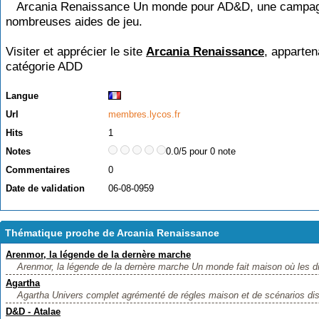
Arcania Renaissance Un monde pour AD&D, une campag
nombreuses aides de jeu.
Visiter et apprécier le site
Arcania Renaissance
, apparten
catégorie
ADD
Langue
Url
membres.lycos.fr
Hits
1
Notes
0.0/5 pour 0 note
Commentaires
0
Date de validation
06-08-0959
Thématique proche de Arcania Renaissance
Arenmor, la légende de la dernère marche
Arenmor, la légende de la dernère marche Un monde fait maison où les di
Agartha
Agartha Univers complet agrémenté de régles maison et de scénarios disp
D&D - Atalae