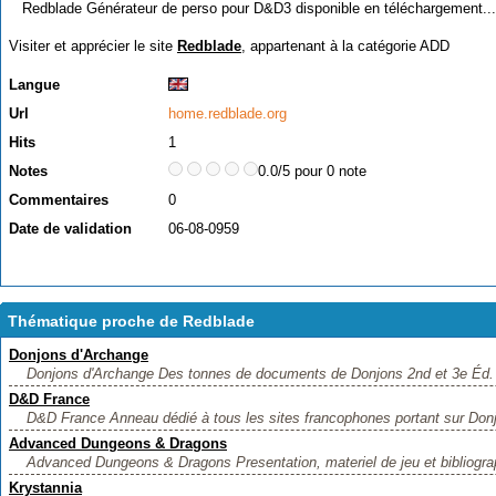
Redblade Générateur de perso pour D&D3 disponible en téléchargement...
Visiter et apprécier le site
Redblade
, appartenant à la catégorie
ADD
Langue
Url
home.redblade.org
Hits
1
Notes
0.0/5 pour 0 note
Commentaires
0
Date de validation
06-08-0959
Thématique proche de Redblade
Donjons d'Archange
Donjons d'Archange Des tonnes de documents de Donjons 2nd et 3e Éd. D
D&D France
D&D France Anneau dédié à tous les sites francophones portant sur Donj
Advanced Dungeons & Dragons
Advanced Dungeons & Dragons Presentation, materiel de jeu et bibliogra
Krystannia