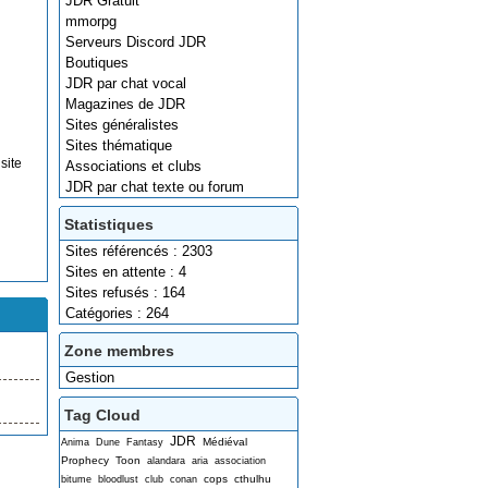
JDR Gratuit
mmorpg
Serveurs Discord JDR
Boutiques
JDR par chat vocal
Magazines de JDR
Sites généralistes
Sites thématique
site
Associations et clubs
JDR par chat texte ou forum
Statistiques
Sites référencés : 2303
Sites en attente : 4
Sites refusés : 164
Catégories : 264
Zone membres
Gestion
Tag Cloud
JDR
Médiéval
Anima
Dune
Fantasy
Prophecy
Toon
alandara
aria
association
cops
cthulhu
bitume
bloodlust
club
conan