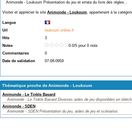
Animonde - Loukoum Présentation du jeu et errata du livre des régles...
Visiter et apprécier le site
Animonde - Loukoum
, appartenant à la catégor
Langue
Url
loukoum.online.fr
Hits
3
Notes
0.0/5 pour 0 note
Commentaires
0
Date de validation
07-08-0959
Thématique proche de Animonde - Loukoum
Animonde - Le Tinkle Bavard
Animonde - Le Tinkle Bavard Diverses aides de jeu disponibles en téléch
Animonde - SDEN
Animonde - SDEN Présentation du jeu, aides de jeu et scénarios.