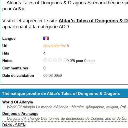
Aldar's Tales of Dongeons & Dragons Scénariothèque spé
pour Ad&d.
Visiter et apprécier le site
Aldar's Tales of Dongeons & 
appartenant à la catégorie
ADD
Langue
Url
darkaldar.free.fr
Hits
4
Notes
0.0/5 pour 0 note
Commentaires
0
Date de validation
09-08-0959
Thématique proche de Aldar's Tales of Dongeons & Dragons
World Of Alloryia
World Of Alloryia Le monde d'Alloryia : histoire, géographie, religion, Pnj..
Donjons d'Archange
Donjons d'Archange Des tonnes de documents de Donjons 2nd et 3e Éd. D
D&d4 - SDEN