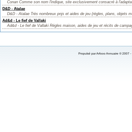
Conan Comme son nom l'indique, site exclusivement consacré à l'adaptatio
D&D - Atalae
D&D - Atalae Très nombreux pnjs et aides de jeu (règles, plans, objets ma
Ad&d - Le fief de Vallaki
Ad&d - Le fief de Vallaki Régles maison, aides de jeu et récits de campag
Propulsé par
Arfooo Annuaire
© 2007 -