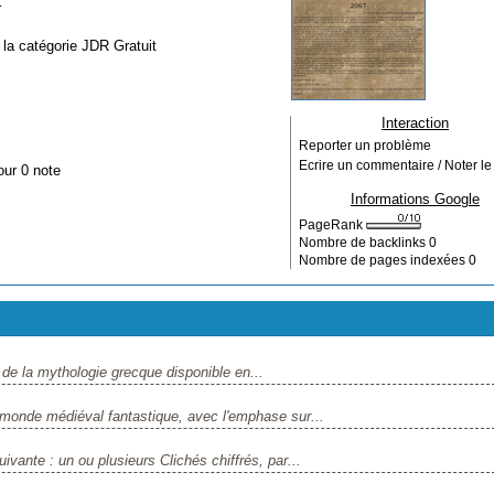
r
 la catégorie
JDR Gratuit
Interaction
Reporter un problème
Ecrire un commentaire / Noter le 
our 0 note
Informations Google
PageRank
Nombre de backlinks
0
Nombre de pages indexées
0
e la mythologie grecque disponible en...
onde médiéval fantastique, avec l'emphase sur...
ante : un ou plusieurs Clichés chiffrés, par...