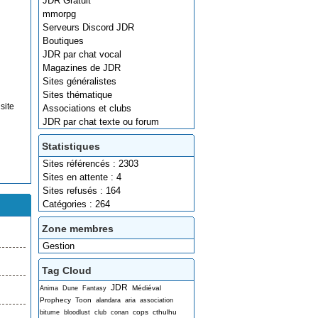
JDR Gratuit
mmorpg
Serveurs Discord JDR
Boutiques
JDR par chat vocal
Magazines de JDR
Sites généralistes
Sites thématique
site
Associations et clubs
JDR par chat texte ou forum
Statistiques
Sites référencés : 2303
Sites en attente : 4
Sites refusés : 164
Catégories : 264
Zone membres
Gestion
Tag Cloud
JDR
Médiéval
Anima
Dune
Fantasy
Prophecy
Toon
alandara
aria
association
cops
cthulhu
bitume
bloodlust
club
conan