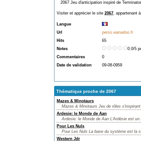
2067 Jeu d'anticipation inspiré de Terminato
Visiter et apprécier le site
2067
, appartenant à
Langue
Url
perso.wanadoo.fr
Hits
65
Notes
0.0/5 p
Commentaires
0
Date de validation
09-08-0959
Thématique proche de 2067
Mazes & Minotaurs
Mazes & Minotaurs Jeu de rôles s'inspirant d
Ardesie: le Monde de Aan
Ardesie: le Monde de Aan L'Ardésie est un m
Pour Les Nuls
Pour Les Nuls La base du système est la suiv
Western Jdr