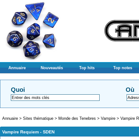
Annuaire
Nouveautés
Top hits
Top notes
Quoi
Où
Annuaire
>
Sites thématique
>
Monde des Tenebres
>
Vampire
>
Vampire 
Vampire Requiem - SDEN