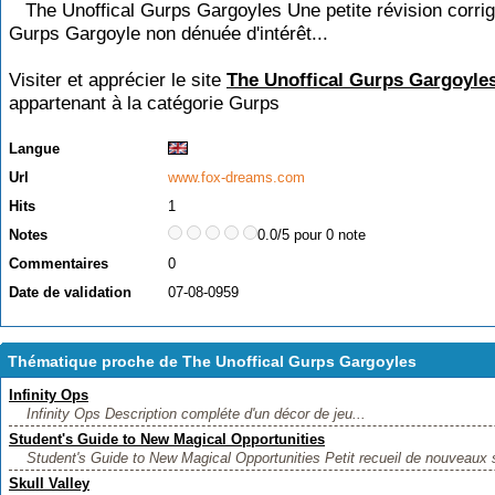
The Unoffical Gurps Gargoyles Une petite révision corri
Gurps Gargoyle non dénuée d'intérêt...
Visiter et apprécier le site
The Unoffical Gurps Gargoyle
appartenant à la catégorie
Gurps
Langue
Url
www.fox-dreams.com
Hits
1
Notes
0.0/5 pour 0 note
Commentaires
0
Date de validation
07-08-0959
Thématique proche de The Unoffical Gurps Gargoyles
Infinity Ops
Infinity Ops Description compléte d'un décor de jeu...
Student's Guide to New Magical Opportunities
Student's Guide to New Magical Opportunities Petit recueil de nouveaux s
Skull Valley