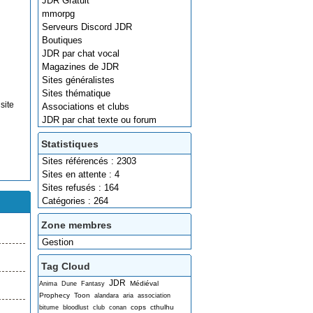
JDR Gratuit
mmorpg
Serveurs Discord JDR
Boutiques
JDR par chat vocal
Magazines de JDR
Sites généralistes
Sites thématique
site
Associations et clubs
JDR par chat texte ou forum
Statistiques
Sites référencés : 2303
Sites en attente : 4
Sites refusés : 164
Catégories : 264
Zone membres
Gestion
Tag Cloud
JDR
Médiéval
Anima
Dune
Fantasy
Prophecy
Toon
alandara
aria
association
cops
cthulhu
bitume
bloodlust
club
conan