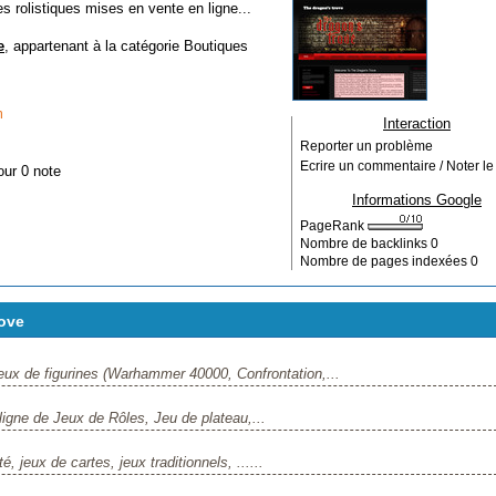
 rolistiques mises en vente en ligne...
e
, appartenant à la catégorie
Boutiques
m
Interaction
Reporter un problème
Ecrire un commentaire / Noter le 
our 0 note
Informations Google
PageRank
Nombre de backlinks
0
Nombre de pages indexées
0
ove
ux de figurines (Warhammer 40000, Confrontation,...
gne de Jeux de Rôles, Jeu de plateau,...
 jeux de cartes, jeux traditionnels, ......