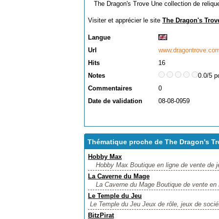
The Dragon's Trove Une collection de reliques
Visiter et apprécier le site
The Dragon's Trov
Langue
Url
www.dragontrove.co
Hits
16
Notes
0.0/5 p
Commentaires
0
Date de validation
08-08-0959
Thématique proche de The Dragon's Tr
Hobby Max
Hobby Max Boutique en ligne de vente de je
La Caverne du Mage
La Caverne du Mage Boutique de vente en li
Le Temple du Jeu
Le Temple du Jeu Jeux de rôle, jeux de société,
BitzPirat