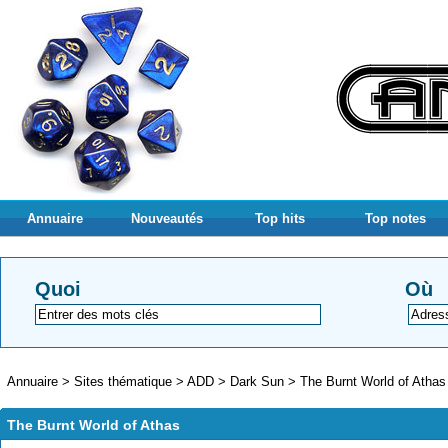
Annuaire
Nouveautés
Top hits
Top notes
Quoi
Où
Annuaire
>
Sites thématique
>
ADD
>
Dark Sun
>
The Burnt World of Athas
The Burnt World of Athas