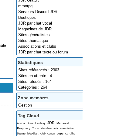
JDR Gratuit
mmorpg
Serveurs Discord JDR
Boutiques
JDR par chat vocal
Magazines de JDR
Sites généralistes
Sites thématique
site
Associations et clubs
JDR par chat texte ou forum
Statistiques
Sites référencés : 2303
Sites en attente : 4
Sites refusés : 164
Catégories : 264
Zone membres
Gestion
Tag Cloud
JDR
Médiéval
Anima
Dune
Fantasy
Prophecy
Toon
alandara
aria
association
cops
cthulhu
bitume
bloodlust
club
conan