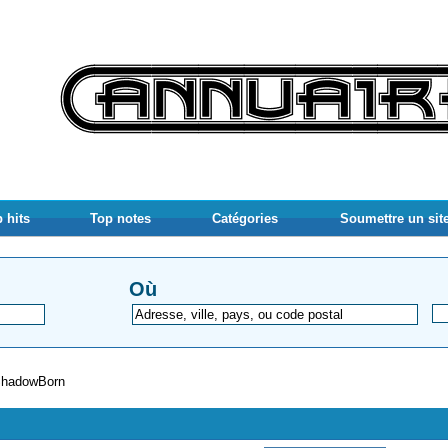
 hits
Top notes
Catégories
Soumettre un sit
Où
hadowBorn