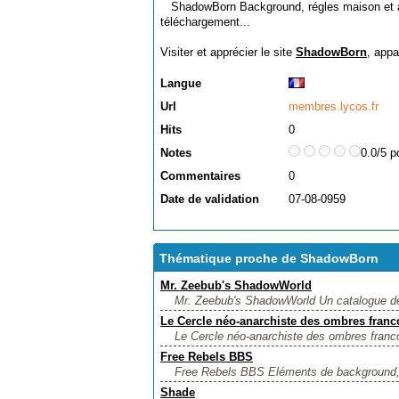
ShadowBorn Background, régles maison et ai
téléchargement...
Visiter et apprécier le site
ShadowBorn
, appa
Langue
Url
membres.lycos.fr
Hits
0
Notes
0.0/5 p
Commentaires
0
Date de validation
07-08-0959
Thématique proche de ShadowBorn
Mr. Zeebub's ShadowWorld
Mr. Zeebub's ShadowWorld Un catalogue des 
Le Cercle néo-anarchiste des ombres fran
Le Cercle néo-anarchiste des ombres franco
Free Rebels BBS
Free Rebels BBS Eléments de background, ré
Shade