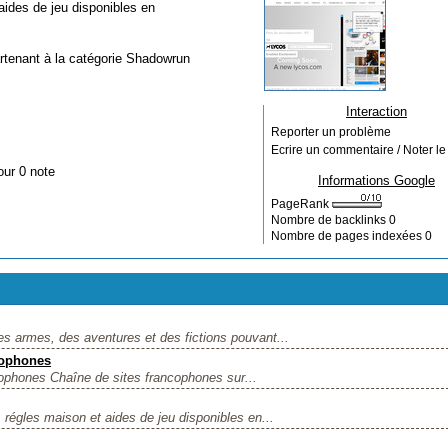
des de jeu disponibles en
rtenant à la catégorie
Shadowrun
Interaction
Reporter un problème
Ecrire un commentaire / Noter le 
our 0 note
Informations Google
PageRank
Nombre de backlinks
0
Nombre de pages indexées
0
armes, des aventures et des fictions pouvant...
cophones
phones Chaîne de sites francophones sur...
gles maison et aides de jeu disponibles en...