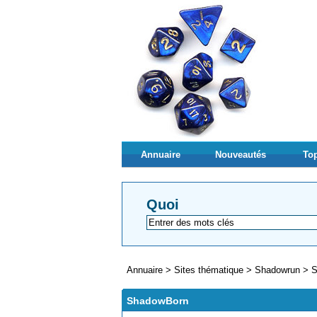
Annuaire
Nouveautés
Top
Quoi
Annuaire
>
Sites thématique
>
Shadowrun
>
S
ShadowBorn