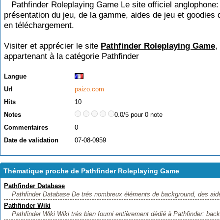
Pathfinder Roleplaying Game Le site officiel anglophone:
présentation du jeu, de la gamme, aides de jeu et goodies 
en téléchargement.
Visiter et apprécier le site
Pathfinder Roleplaying Game
,
appartenant à la catégorie
Pathfinder
Langue
Url
paizo.com
Hits
10
Notes
0.0/5 pour 0 note
Commentaires
0
Date de validation
07-08-0959
Thématique proche de Pathfinder Roleplaying Game
Pathfinder Database
Pathfinder Database De trés nombreux éléments de background, des aides
Pathfinder Wiki
Pathfinder Wiki Wiki trés bien fourni entièrement dédié à Pathfinder: back