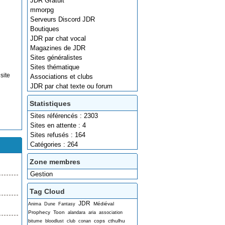
JDR Gratuit
mmorpg
Serveurs Discord JDR
Boutiques
JDR par chat vocal
Magazines de JDR
Sites généralistes
Sites thématique
site
Associations et clubs
JDR par chat texte ou forum
Statistiques
Sites référencés : 2303
Sites en attente : 4
Sites refusés : 164
Catégories : 264
Zone membres
Gestion
Tag Cloud
JDR
Médiéval
Anima
Dune
Fantasy
Prophecy
Toon
alandara
aria
association
cops
cthulhu
bitume
bloodlust
club
conan