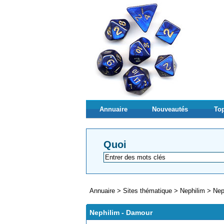
Annuaire
Nouveautés
Top
Quoi
Annuaire
>
Sites thématique
>
Nephilim
>
Nep
Nephilim - Damour