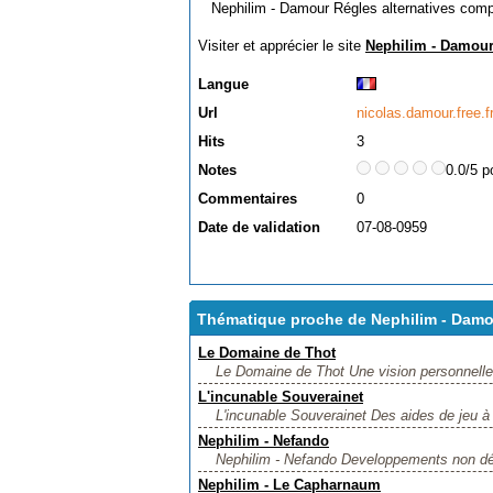
Nephilim - Damour Régles alternatives compl
Visiter et apprécier le site
Nephilim - Damou
Langue
Url
nicolas.damour.free.f
Hits
3
Notes
0.0/5 p
Commentaires
0
Date de validation
07-08-0959
Thématique proche de Nephilim - Dam
Le Domaine de Thot
Le Domaine de Thot Une vision personnelle d
L'incunable Souverainet
L'incunable Souverainet Des aides de jeu à f
Nephilim - Nefando
Nephilim - Nefando Developpements non dénué
Nephilim - Le Capharnaum