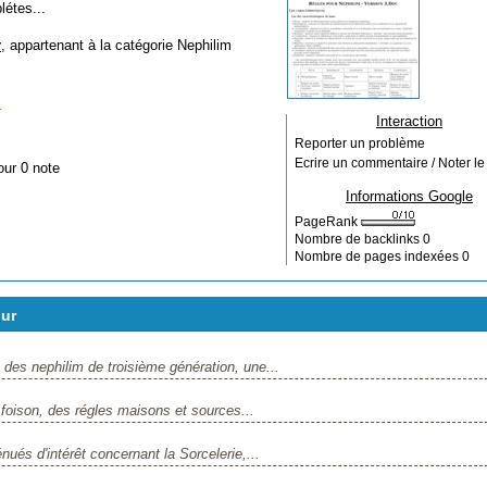
étes...
r
, appartenant à la catégorie
Nephilim
r
Interaction
Reporter un problème
Ecrire un commentaire / Noter le 
our 0 note
Informations Google
PageRank
Nombre de backlinks
0
Nombre de pages indexées
0
our
es nephilim de troisième génération, une...
oison, des régles maisons et sources...
s d'intérêt concernant la Sorcelerie,...