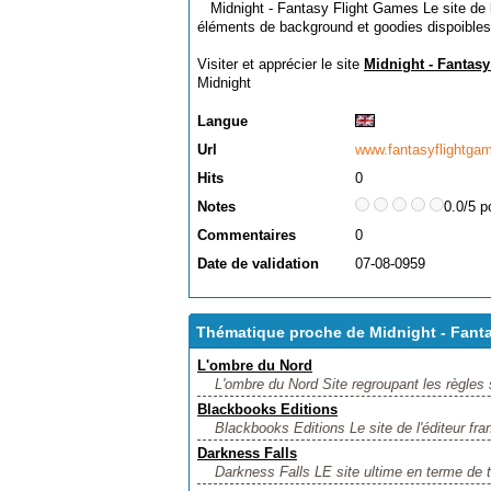
Midnight - Fantasy Flight Games Le site de l'
éléments de background et goodies dispoibles
Visiter et apprécier le site
Midnight - Fantas
Midnight
Langue
Url
www.fantasyflightga
Hits
0
Notes
0.0/5 p
Commentaires
0
Date de validation
07-08-0959
Thématique proche de Midnight - Fant
L'ombre du Nord
L'ombre du Nord Site regroupant les règles 
Blackbooks Editions
Blackbooks Editions Le site de l'éditeur fran
Darkness Falls
Darkness Falls LE site ultime en terme de te