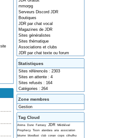
JDR Gratuit
mmorpg
Serveurs Discord JDR
Boutiques
JDR par chat vocal
Magazines de JDR
Sites généralistes
Sites thématique
site
Associations et clubs
JDR par chat texte ou forum
Statistiques
Sites référencés : 2303
Sites en attente : 4
Sites refusés : 164
Catégories : 264
Zone membres
Gestion
Tag Cloud
JDR
Médiéval
Anima
Dune
Fantasy
Prophecy
Toon
alandara
aria
association
cops
cthulhu
bitume
bloodlust
club
conan