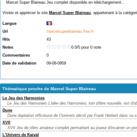
Marcel Super Blaireau Jeu complet disponible en téléchargement...
Visiter et apprécier le site
Marcel Super Blaireau
, appartenant à la catégor
Langue
Url
marcelsuperblaireau.free.fr
Hits
43
Notes
0.0/5 pour 0 note
Commentaires
0
Date de validation
09-08-0959
Thématique proche de Marcel Super Blaireau
Le Jeu des Harmonies
Le Jeu des Harmonies L'idée des Harmonies, loin d'être nouvelle, est d'obt
Dune
Dune daptation officieuse de l?univers décrit par Frank Herbert dans sa 
XVII
XVII Jeu de rôles amateur complet permattant au joueur d'incarner un po
L'Univers de Kaival