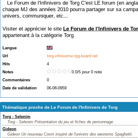
Le Forum de l'Infinivers de Torg C'est LE forum (en angla
chaque MJ des années 2010 pourra partager sur sa campa
univers, communiquer, etc...
Visiter et apprécier le site
Le Forum de l'Infinivers de To
appartenant à la catégorie
Torg
Langue
Url
torg-infiniverse.rpg-board.net
Hits
4
Notes
0.0/5 pour 0 note
Commentaires
0
Date de validation
06-08-0959
Thématique proche de Le Forum de l'Infinivers de Torg
Torg - Selenim
Torg - Selenim Présentation du jeu et fiches de personnage.
Gideon
Gideon Un nouveau Cosm inspiré de l'univers des westerns Spaghetti.