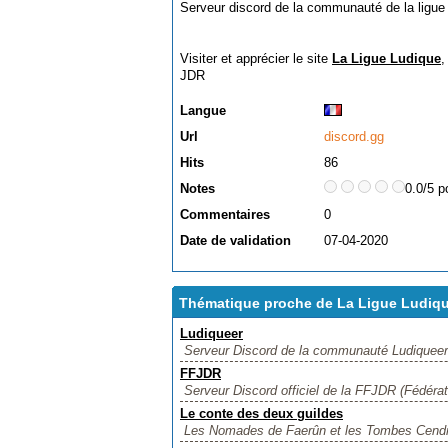
Serveur discord de la communauté de la ligue 
Visiter et apprécier le site
La Ligue Ludique
,
JDR
Langue
Url
discord.gg
Hits
86
Notes
0.0/5 p
Commentaires
0
Date de validation
07-04-2020
Thématique proche de La Ligue Ludiq
Ludiqueer
Serveur Discord de la communauté Ludiqueer
FFJDR
Serveur Discord officiel de la FFJDR (Fédéra
Le conte des deux guildes
Les Nomades de Faerûn et les Tombes Cendres