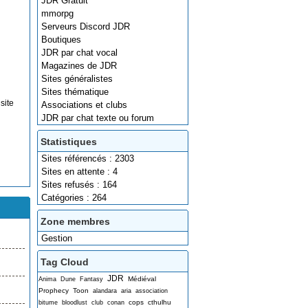
JDR Gratuit
mmorpg
Serveurs Discord JDR
Boutiques
JDR par chat vocal
Magazines de JDR
Sites généralistes
Sites thématique
site
Associations et clubs
JDR par chat texte ou forum
Statistiques
Sites référencés : 2303
Sites en attente : 4
Sites refusés : 164
Catégories : 264
Zone membres
Gestion
Tag Cloud
JDR
Médiéval
Anima
Dune
Fantasy
Prophecy
Toon
alandara
aria
association
cops
cthulhu
bitume
bloodlust
club
conan