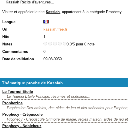
Kassiah Récits d'aventures...
Visiter et apprécier le site
Kassiah
, appartenant à la catégorie
Prophecy
Langue
Url
kassiah.free.fr
Hits
1
Notes
0.0/5 pour 0 note
Commentaires
0
Date de validation
09-08-0959
Thématique proche de Kassiah
Le Tournoi Etoile
Le Tournoi Etoile Principe, résumés et scénarios...
Prophezine
Prophezine Des articles, des aides de jeu et des scénarios pour Prophecy,
Prophecy - Crépuscule
Prophecy - Crépuscule Grimoire de magie, régles maison, aides de jeu et 
Prophecy - Noblebeuz