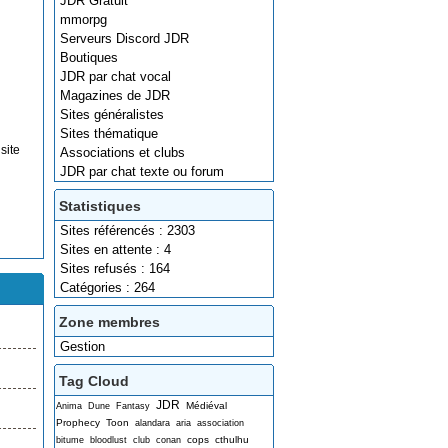
JDR Gratuit
mmorpg
Serveurs Discord JDR
Boutiques
JDR par chat vocal
Magazines de JDR
Sites généralistes
Sites thématique
site
Associations et clubs
JDR par chat texte ou forum
Statistiques
Sites référencés : 2303
Sites en attente : 4
Sites refusés : 164
Catégories : 264
Zone membres
Gestion
Tag Cloud
JDR
Médiéval
Anima
Dune
Fantasy
Prophecy
Toon
alandara
aria
association
cops
cthulhu
bitume
bloodlust
club
conan