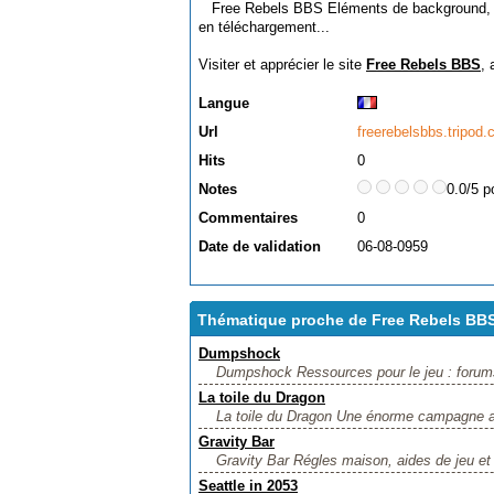
Free Rebels BBS Eléments de background, ré
en téléchargement...
Visiter et apprécier le site
Free Rebels BBS
, 
Langue
Url
freerebelsbbs.tripod
Hits
0
Notes
0.0/5 p
Commentaires
0
Date de validation
06-08-0959
Thématique proche de Free Rebels BB
Dumpshock
Dumpshock Ressources pour le jeu : forums, l
La toile du Dragon
La toile du Dragon Une énorme campagne a
Gravity Bar
Gravity Bar Régles maison, aides de jeu et 
Seattle in 2053