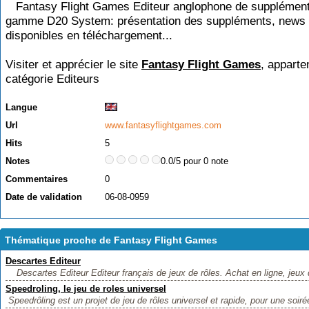
Fantasy Flight Games Editeur anglophone de supplément
gamme D20 System: présentation des suppléments, news 
disponibles en téléchargement...
Visiter et apprécier le site
Fantasy Flight Games
, apparte
catégorie
Editeurs
Langue
Url
www.fantasyflightgames.com
Hits
5
Notes
0.0/5 pour 0 note
Commentaires
0
Date de validation
06-08-0959
Thématique proche de Fantasy Flight Games
Descartes Editeur
Descartes Editeur Editeur français de jeux de rôles. Achat en ligne, jeux d
Speedroling, le jeu de roles universel
Speedrôling est un projet de jeu de rôles universel et rapide, pour une soirée