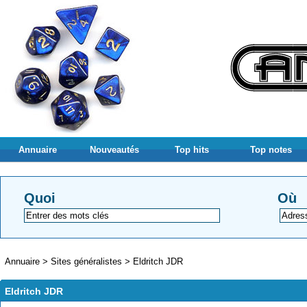
Annuaire
Nouveautés
Top hits
Top notes
Quoi
Où
Annuaire
>
Sites généralistes
>
Eldritch JDR
Eldritch JDR