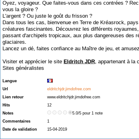
Oyez, voyageur. Que faites-vous dans ces contrées ? Re
vous la gloire ?
L'argent ? Ou juste le goût du frisson ?
Dans tous les cas, bienvenue en Terre de Kréasrock, pays
créatures fascinantes. Découvrez les différents royaumes,
passant d'archipels tropicaux, aux plus dangereuses des r
glaciaires.
Lancez un dé, faites confiance au Maître de jeu, et amuse
Visiter et apprécier le site
Eldritch JDR
, appartenant à la 
Sites généralistes
Langue
Url
eldritchjdr.jimdofree.com
Lien retour
www.eldritchjdr.jimdofree.com
Hits
12
Notes
5.0/5 pour 1 note
Commentaires
1
Date de validation
15-04-2019