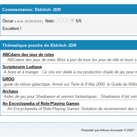
Commentaires: Eldritch JDR
Oscar
Note:
5/5
a écrit, 23-04-2019 |
Excellent !
Thématique proche de Eldritch JDR
ABCdaire des jeux de roles
ABCdaire des jeux de roles Mise à jour de tous les jeux de rôle et leurs 
Scriptoruim Ludique
A boire et à manger : Ce site est dédié à ma production d'aide de jeu pour 
GROG
guide du roliste galactique. Arrivé sur Terre le 8 Mai 2000, le Guide du Rôli
Archaos
Aides de jeu pour Shadowrun et univers fantastiques : Shadowrun 4 (et vers
An Encyclopedia of Role-Playing Games
An Encyclopedia of Role-Playing Games Tentative de recensement des dif
Propulsé par
Arfooo Annuaire
© 2007 -