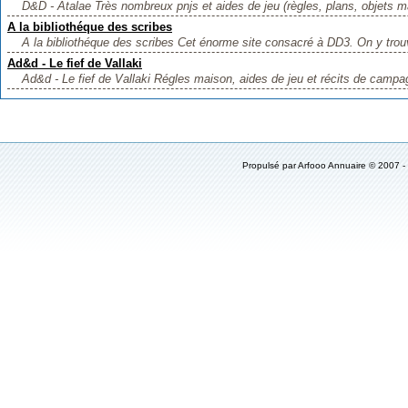
D&D - Atalae Très nombreux pnjs et aides de jeu (règles, plans, objets ma
A la bibliothéque des scribes
A la bibliothéque des scribes Cet énorme site consacré à DD3. On y trouv
Ad&d - Le fief de Vallaki
Ad&d - Le fief de Vallaki Régles maison, aides de jeu et récits de campag
Propulsé par
Arfooo Annuaire
© 2007 -