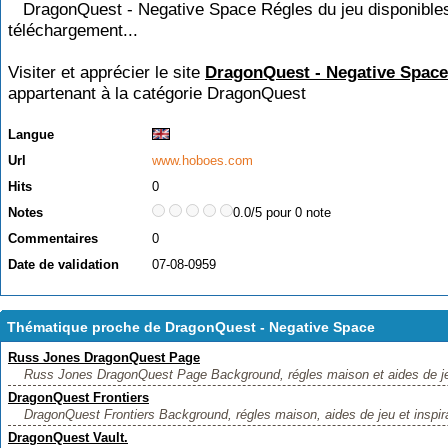
DragonQuest - Negative Space Régles du jeu disponible
téléchargement...
Visiter et apprécier le site
DragonQuest - Negative Space
appartenant à la catégorie
DragonQuest
Langue
Url
www.hoboes.com
Hits
0
Notes
0.0/5 pour 0 note
Commentaires
0
Date de validation
07-08-0959
Thématique proche de DragonQuest - Negative Space
Russ Jones DragonQuest Page
Russ Jones DragonQuest Page Background, régles maison et aides de jeu
DragonQuest Frontiers
DragonQuest Frontiers Background, régles maison, aides de jeu et inspirat
DragonQuest Vault.