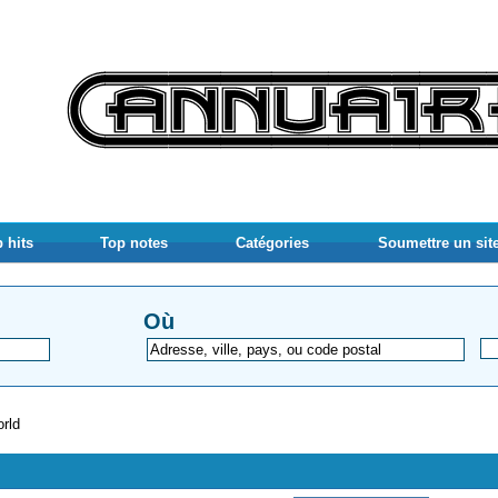
 hits
Top notes
Catégories
Soumettre un sit
Où
rld