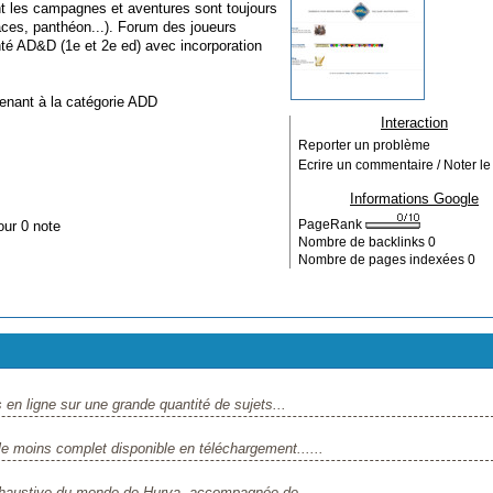
les campagnes et aventures sont toujours
races, panthéon...). Forum des joueurs
té AD&D (1e et 2e ed) avec incorporation
tenant à la catégorie
ADD
Interaction
Reporter un problème
Ecrire un commentaire / Noter le 
Informations Google
our 0 note
PageRank
Nombre de backlinks
0
Nombre de pages indexées
0
ligne sur une grande quantité de sujets...
 moins complet disponible en téléchargement......
austive du monde de Hurva, accompagnée de...