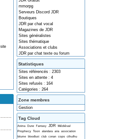
JDR Gratuit
mmorpg
Serveurs Discord JDR
Boutiques
JDR par chat vocal
Magazines de JDR
Sites généralistes
Sites thématique
site
Associations et clubs
JDR par chat texte ou forum
Statistiques
Sites référencés : 2303
Sites en attente : 4
Sites refusés : 164
Catégories : 264
Zone membres
Gestion
Tag Cloud
JDR
Médiéval
Anima
Dune
Fantasy
Prophecy
Toon
alandara
aria
association
cops
cthulhu
bitume
bloodlust
club
conan