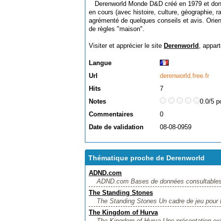
Derenworld Monde D&D créé en 1979 et dont 
en cours (avec histoire, culture, géographie, 
agrémenté de quelques conseils et avis. Orien
de règles "maison".
Visiter et apprécier le site
Derenworld
, appar
Langue
Url
derenworld.free.fr
Hits
7
Notes
0.0/5 p
Commentaires
0
Date de validation
08-08-0959
Thématique proche de Derenworld
ADND.com
ADND.com Bases de données consultables en 
The Standing Stones
The Standing Stones Un cadre de jeu pour le
The Kingdom of Hurva
The Kingdom of Hurva Une présentation exh