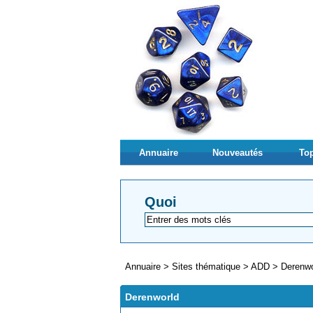
Annuaire
Nouveautés
Top
Quoi
Annuaire
>
Sites thématique
>
ADD
>
Derenwo
Derenworld