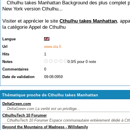
Cthulhu takes Manhattan Background des plus complet p
New York version Cthulhu...
Visiter et apprécier le site
Cthulhu takes Manhattan
, appa
la catégorie
Appel de Cthulhu
Langue
Url
www.uta.fi
Hits
1
Notes
0.0/5 pour 0 note
Commentaires
0
Date de validation
09-08-0959
Thématique proche de Cthulhu takes Manhattan
DeltaGreen.com
DeltaGreen.com La verité est un privilège...
CthulhuTech 10 Forumer
CthulhuTech 10 Forumer Espace communautaire entièrement dédié à Cth
Beyond the Mountains of Madness - Willsfamily