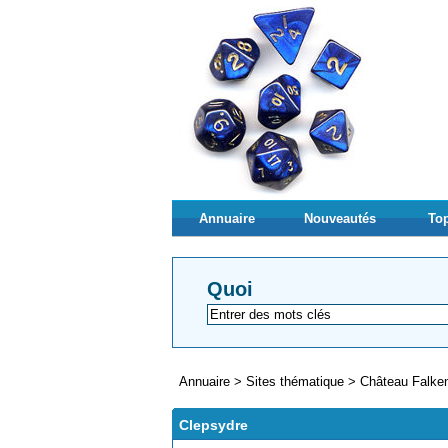
Annuaire
Nouveautés
Top
Quoi
Annuaire
>
Sites thématique
>
Château Falken
Clepsydre