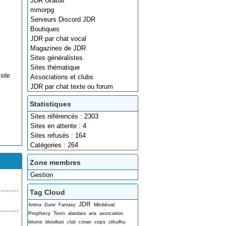
JDR Gratuit
mmorpg
Serveurs Discord JDR
Boutiques
JDR par chat vocal
Magazines de JDR
Sites généralistes
Sites thématique
site
Associations et clubs
JDR par chat texte ou forum
Statistiques
Sites référencés : 2303
Sites en attente : 4
Sites refusés : 164
Catégories : 264
Zone membres
Gestion
Tag Cloud
JDR
Médiéval
Anima
Dune
Fantasy
Prophecy
Toon
alandara
aria
association
cops
cthulhu
bitume
bloodlust
club
conan