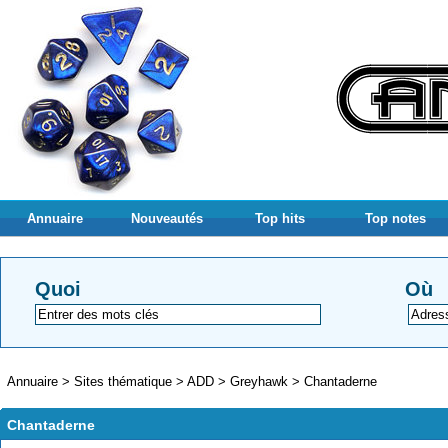
Annuaire
Nouveautés
Top hits
Top notes
Quoi
Où
Annuaire
>
Sites thématique
>
ADD
>
Greyhawk
>
Chantaderne
Chantaderne