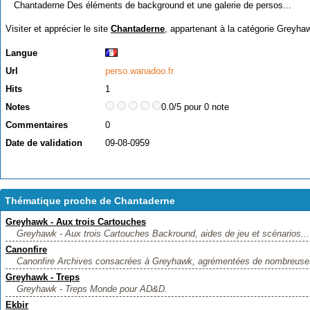
Chantaderne Des éléments de background et une galerie de persos...
Visiter et apprécier le site
Chantaderne
, appartenant à la catégorie
Greyha
Langue
Url
perso.wanadoo.fr
Hits
1
Notes
0.0/5 pour 0 note
Commentaires
0
Date de validation
09-08-0959
Thématique proche de Chantaderne
Greyhawk - Aux trois Cartouches
Greyhawk - Aux trois Cartouches Backround, aides de jeu et scénarios...
Canonfire
Canonfire Archives consacrées à Greyhawk, agrémentées de nombreuses a
Greyhawk - Treps
Greyhawk - Treps Monde pour AD&D.
Ekbir