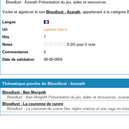
Bloodlust - Azerath Présentation du jeu, aides et ressources.
Visiter et apprécier le site
Bloodlust - Azerath
, appartenant à la catégorie
B
Langue
Url
carnets.free.fr
Hits
7
Notes
0.0/5 pour 0 note
Commentaires
0
Date de validation
08-08-0959
Thématique proche de Bloodlust - Azerath
Bloodlust - Ben Morgoth
Bloodlust - Ben Morgoth Présentation du jeu, aides et ressources, scenar
Bloodlust - La couronne de cuivre
Bloodlust - La couronne de cuivre Des régles maison et une saga en trois 