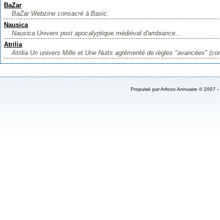
BaZar
BaZar Webzine consacré à Basic.
Nausica
Nausica Univers post apocalyptique médiéval d'ambiance...
Atrilia
Atrilia Un univers Mille et Une Nuits agrémenté de règles "avancées" (co
Propulsé par
Arfooo Annuaire
© 2007 -