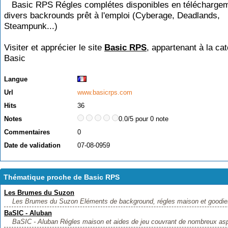
Basic RPS Régles complétes disponibles en téléchargem
divers backrounds prêt à l'emploi (Cyberage, Deadlands,
Steampunk...)
Visiter et apprécier le site
Basic RPS
, appartenant à la ca
Basic
Langue
Url
www.basicrps.com
Hits
36
Notes
0.0/5 pour 0 note
Commentaires
0
Date de validation
07-08-0959
Thématique proche de Basic RPS
Les Brumes du Suzon
Les Brumes du Suzon Eléments de background, régles maison et goodies 
BaSIC - Aluban
BaSIC - Aluban Régles maison et aides de jeu couvrant de nombreux asp