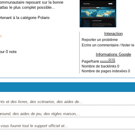
 communautaire reposant sur la bonne
atlas le plus complet possible...
rtenant à la catégorie
Polaris
Interaction
m
Reporter un problème
Ecrire un commentaire / Noter le 
our 0 note
Informations Google
PageRank
Nombre de backlinks
0
Nombre de pages indexées
0
 et des livres, des scénarios, des aides de...
ound, des aides de jeu, des régles maison,...
ous fournir tout le support officiel et...