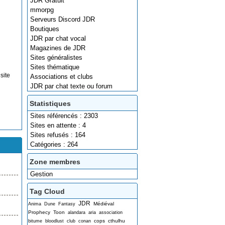
JDR Gratuit
mmorpg
Serveurs Discord JDR
Boutiques
JDR par chat vocal
Magazines de JDR
Sites généralistes
Sites thématique
site
Associations et clubs
JDR par chat texte ou forum
Statistiques
Sites référencés : 2303
Sites en attente : 4
Sites refusés : 164
Catégories : 264
Zone membres
Gestion
Tag Cloud
JDR
Médiéval
Anima
Dune
Fantasy
Prophecy
Toon
alandara
aria
association
cops
cthulhu
bitume
bloodlust
club
conan