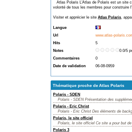
Atlas Polaris L'Atlas de Polaris est un site
volonté de tous les membres pour construire l'
Visiter et apprécier le site
Atlas Polaris
, appa
Langue
Url
www.atlas-polaris.co
Hits
5
Notes
0.0/5 p
Commentaires
0
Date de validation
06-08-0959
Thématique proche de Atlas Polaris
Polaris - SDEN
Polaris - SDEN Présentation des suppléments
Polaris - Eric Christ
Polaris - Eric Christ Des éléments de backgr
Polaris, le site officiel
Polaris, le site officiel Ce site a pour but de v
Polaris 3