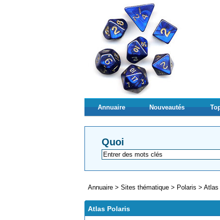
Annuaire
Nouveautés
Top
Quoi
Annuaire
>
Sites thématique
>
Polaris
>
Atlas
Atlas Polaris