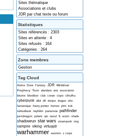
Sites thématique
Associations et clubs
JDR par chat texte ou forum
Statistiques
Sites référencés : 2303
Sites en attente : 4
Sites refusés : 164
Catégories : 264
Zone membres
Gestion
Tag Cloud
JDR
Médiéval
Anima
Dune
Fantasy
Prophecy
Toon
alandara
aria
association
cops
cthulhu
bitume
bloodlust
club
conan
cyberpunk
d&d
d6
donjon
dragon
elric
harry potter
jrtm
fantastique
horreur
kult
pathfinder
paranoia
naheulbeuk
nephilim
s
pendragon
raoul
scion
polaris
qin
shade
star wars
shadowrun
steampunk
torg
vampire
viking
virtuajdr
warhammer
western
z corps