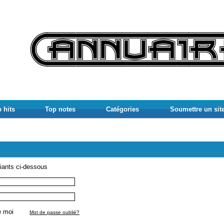
 hits
Top notes
Catégories
Soumettre un sit
fiants ci-dessous
r de moi
Mot de passe oublié?