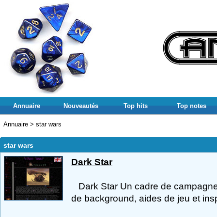
Annuaire
Nouveautés
Top hits
Top notes
Annuaire
>
star wars
star wars
Dark Star
Dark Star Un cadre de campagne 
de background, aides de jeu et insp