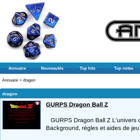
Annuaire
Nouveautés
Top hits
Top notes
Annuaire
>
dragon
dragon
GURPS Dragon Ball Z
GURPS Dragon Ball Z L'univers d'
Background, régles et aides de jeu