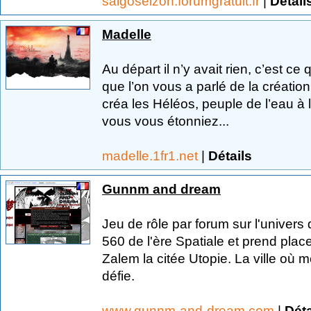
saigoseizon.forumgratuit.fr
|
Détail
Madelle
Au départ il n’y avait rien, c’est ce 
que l’on vous a parlé de la créati
créa les Héléos, peuple de l’eau à
vous vous étonniez...
madelle.1fr1.net
|
Détails
Gunnm and dream
Jeu de rôle par forum sur l'univer
560 de l'ère Spatiale et prend pla
Zalem la citée Utopie. La ville où 
défie.
www.gunnm-and-dream.com
|
Déta