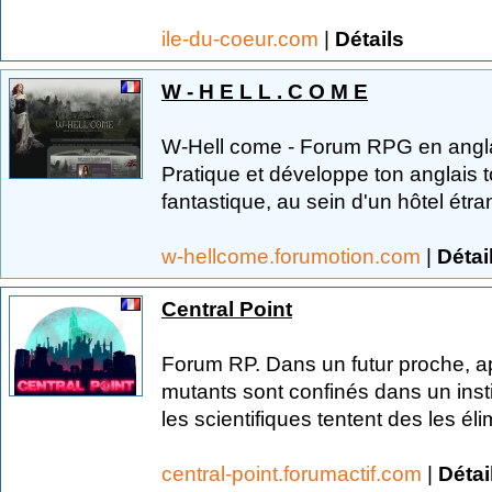
ile-du-coeur.com
|
Détails
W - H E L L . C O M E
W-Hell come - Forum RPG en angla
Pratique et développe ton anglais 
fantastique, au sein d'un hôtel étr
w-hellcome.forumotion.com
|
Détai
Central Point
Forum RP. Dans un futur proche, a
mutants sont confinés dans un inst
les scientifiques tentent des les él
central-point.forumactif.com
|
Détai