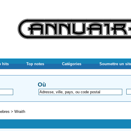
 hits
Top notes
Catégories
Soumettre un sit
Où
nebres
>
Wraith