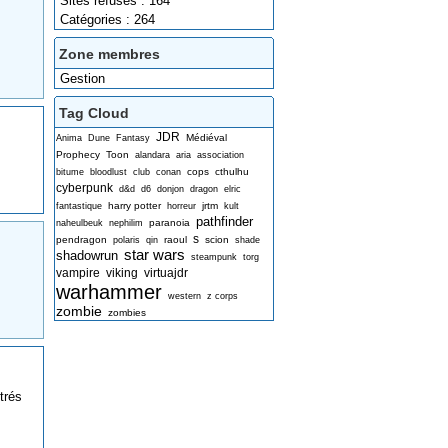
Sites refusés : 164
Catégories : 264
Zone membres
Gestion
Tag Cloud
JDR
Médiéval
Anima
Dune
Fantasy
Prophecy
Toon
alandara
aria
association
cops
cthulhu
bitume
bloodlust
club
conan
cyberpunk
d&d
d6
donjon
dragon
elric
harry potter
jrtm
fantastique
horreur
kult
pathfinder
paranoia
naheulbeuk
nephilim
s
pendragon
raoul
scion
polaris
qin
shade
star wars
shadowrun
steampunk
torg
vampire
viking
virtuajdr
warhammer
western
z corps
zombie
zombies
trés