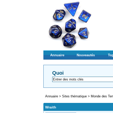
Annuaire
Nouveautés
Top
Quoi
Annuaire
>
Sites thématique
>
Monde des Te
Wraith