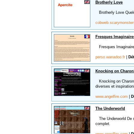
Brotherly Love
Brotherly Love Quelq
cobweb.scarymonster
Fresques Imaginaire
Fresques Imaginaires
perso.wanadoo.fr
|
Dét
Knocking on Charon
Knocking on Charon's
diverses et inspiration
www.angelfire.com
|
D
The Underworld
The Underworld De nom
complet.
www.angelfire.com
|
D