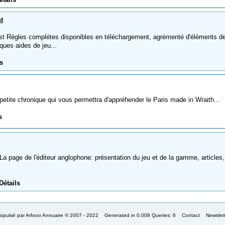
t
t Régles complétes disponibles en téléchargement, agrémenté d'éléments d
ques aides de jeu...
s
ite chronique qui vous permettra d'appréhender le Paris made in Wraith...
s
a page de l'éditeur anglophone: présentation du jeu et de la gamme, articles,
Détails
ropulsé par
Arfooo Annuaire
© 2007 - 2022 Generated in 0.008 Queries: 6
Contact
Newslet