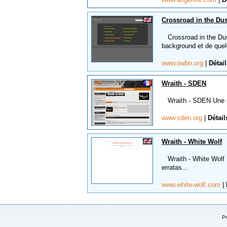
Crossroad in the Dus
Crossroad in the Dus
background et de quel
www.owbn.org
|
Détail
Wraith - SDEN
Wraith - SDEN Une pet
www.sden.org
|
Détail
Wraith - White Wolf
Wraith - White Wolf L
erratas...
www.white-wolf.com
|
P