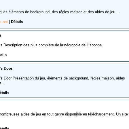
ues éléments de background, des régles maison et des aides de jeu...
s.net
|
Détails
s
 Description des plus compléte de la nécropole de Lisbonne.
ails
's Door
 Door Présentation du jeu, éléments de background, régles maison, aides
s...
étails
breuses aides de jeu en tout genre disponible en téléchargement. Un site 
étails