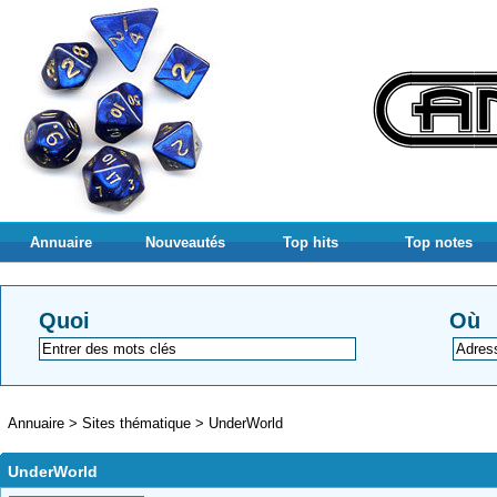
Annuaire
Nouveautés
Top hits
Top notes
Quoi
Où
Annuaire
>
Sites thématique
>
UnderWorld
UnderWorld