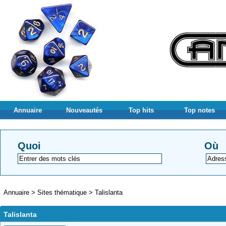
Annuaire
Nouveautés
Top hits
Top notes
Quoi
Où
Annuaire
>
Sites thématique
>
Talislanta
Talislanta