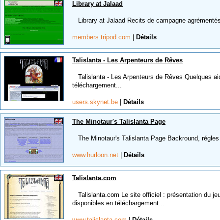
Library at Jalaad
Library at Jalaad Recits de campagne agrémentés d
members.tripod.com
|
Détails
Talislanta - Les Arpenteurs de Rêves
Talislanta - Les Arpenteurs de Rêves Quelques aid
téléchargement...
users.skynet.be
|
Détails
The Minotaur's Talislanta Page
The Minotaur's Talislanta Page Backround, régles m
www.hurloon.net
|
Détails
Talislanta.com
Talislanta.com Le site officiel : présentation du je
disponibles en téléchargement...
www.talislanta.com
|
Détails