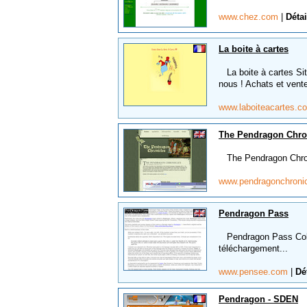
www.chez.com
|
Détai
La boite à cartes
La boite à cartes Site
nous ! Achats et vente
www.laboiteacartes.
The Pendragon Chro
The Pendragon Chroni
www.pendragonchronic
Pendragon Pass
Pendragon Pass Collec
téléchargement...
www.pensee.com
|
Dé
Pendragon - SDEN