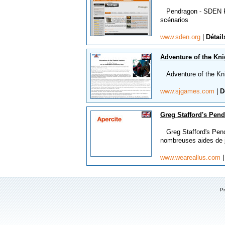
Pendragon - SDEN Pré
scénarios
www.sden.org
|
Détail
Adventure of the Kni
Adventure of the Knig
www.sjgames.com
|
D
Greg Stafford's Pen
Greg Stafford's Pendr
nombreuses aides de j
www.weareallus.com
P