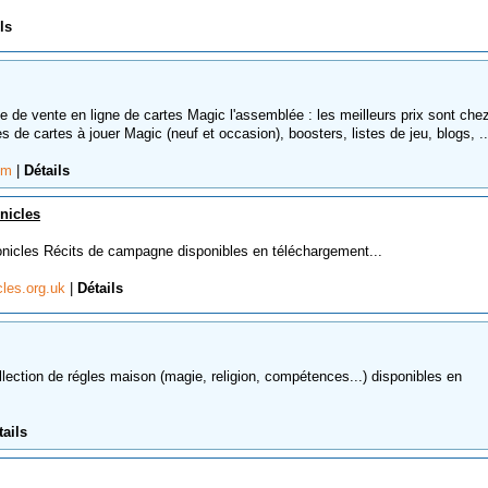
ls
 de vente en ligne de cartes Magic l'assemblée : les meilleurs prix sont che
s de cartes à jouer Magic (neuf et occasion), boosters, listes de jeu, blogs, ..
com
|
Détails
nicles
cles Récits de campagne disponibles en téléchargement...
les.org.uk
|
Détails
tion de régles maison (magie, religion, compétences...) disponibles en
tails