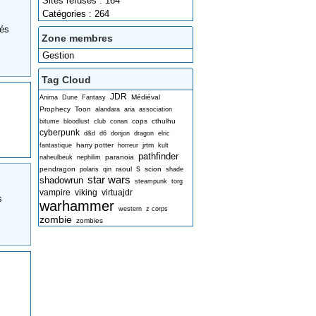
Sites refusés : 164
Catégories : 264
gés
Zone membres
Gestion
Tag Cloud
JDR
Médiéval
Anima
Dune
Fantasy
Prophecy
Toon
alandara
aria
association
cops
cthulhu
bitume
bloodlust
club
conan
cyberpunk
d&d
d6
donjon
dragon
elric
harry potter
jrtm
fantastique
horreur
kult
pathfinder
paranoia
naheulbeuk
nephilim
s
pendragon
raoul
scion
polaris
qin
shade
star wars
shadowrun
steampunk
torg
vampire
viking
virtuajdr
s
warhammer
western
z corps
zombie
zombies