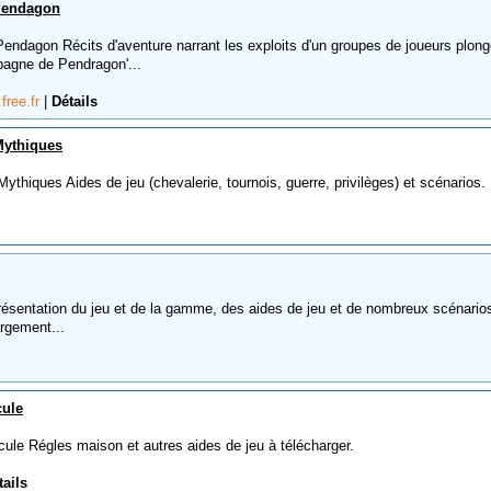
Pendagon
dagon Récits d'aventure narrant les exploits d'un groupes de joueurs plon
agne de Pendragon'...
free.fr
|
Détails
Mythiques
hiques Aides de jeu (chevalerie, tournois, guerre, privilèges) et scénarios.
sentation du jeu et de la gamme, des aides de jeu et de nombreux scénario
argement...
cule
e Régles maison et autres aides de jeu à télécharger.
tails