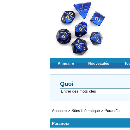
Annuaire
Nouveautés
Top
Quoi
Annuaire
>
Sites thématique
>
Paranoïa
Paranoïa