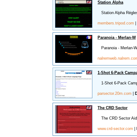
Station Alpha
Station Alpha Régles
members.tripod.com
Paranoia - Merlan-W
Paranoia - Merlan-W D
nalremweb.nalrem.c
1-Shot 6-Pack Camp
1-Shot 6-Pack Campai
parsector.20m.com
|
D
The CRD Sector
The CRD Sector Aides
www.crd-sector.com
|