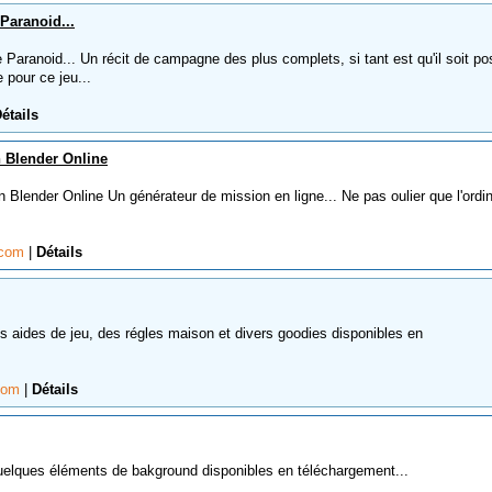
Paranoid...
aranoid... Un récit de campagne des plus complets, si tant est qu'il soit po
 pour ce jeu...
étails
 Blender Online
lender Online Un générateur de mission en ligne... Ne pas oulier que l'ordi
.com
|
Détails
des de jeu, des régles maison et divers goodies disponibles en
com
|
Détails
ques éléments de bakground disponibles en téléchargement...