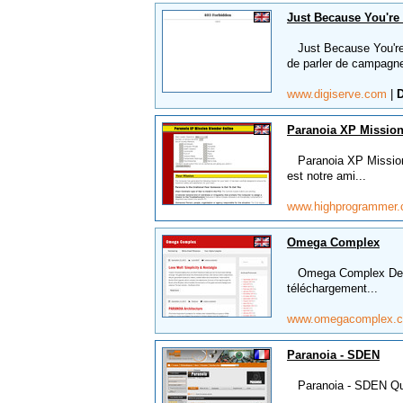
Just Because You're 
Just Because You're P
de parler de campagne
www.digiserve.com
|
D
Paranoia XP Mission
Paranoia XP Mission B
est notre ami...
www.highprogrammer
Omega Complex
Omega Complex Des ai
téléchargement...
www.omegacomplex.
Paranoia - SDEN
Paranoia - SDEN Quel