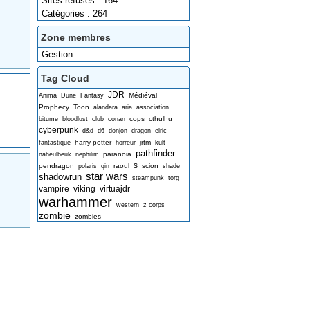
Sites refusés : 164
Catégories : 264
Zone membres
Gestion
Tag Cloud
JDR
Médiéval
Anima
Dune
Fantasy
..
Prophecy
Toon
alandara
aria
association
cops
cthulhu
bitume
bloodlust
club
conan
cyberpunk
d&d
d6
donjon
dragon
elric
harry potter
jrtm
fantastique
horreur
kult
pathfinder
paranoia
naheulbeuk
nephilim
s
pendragon
raoul
scion
polaris
qin
shade
star wars
shadowrun
steampunk
torg
vampire
viking
virtuajdr
warhammer
western
z corps
zombie
zombies