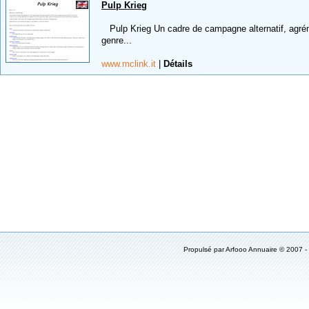
Pulp Krieg
Pulp Krieg Un cadre de campagne alternatif, agrém
genre...
www.mclink.it
|
Détails
Propulsé par
Arfooo Annuaire
© 2007 -