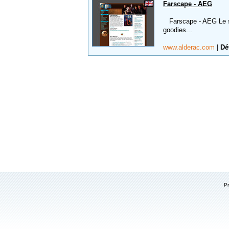
Farscape - AEG
Farscape - AEG Le site
goodies...
www.alderac.com
|
Dé
P