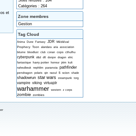
Sites refusés : 164
Catégories : 264
ios et
Zone membres
Gestion
Tag Cloud
JDR
Médiéval
Anima
Dune
Fantasy
Prophecy
Toon
alandara
aria
association
cops
cthulhu
bitume
bloodlust
club
conan
cyberpunk
d&d
d6
donjon
dragon
elric
harry potter
jrtm
fantastique
horreur
kult
pathfinder
paranoia
naheulbeuk
nephilim
s
pendragon
raoul
scion
polaris
qin
shade
star wars
shadowrun
steampunk
torg
vampire
viking
virtuajdr
warhammer
western
z corps
zombie
zombies
ter