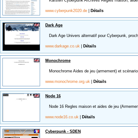
Karsten Cyberpunk Archives Régles maison, aides 
www.cyberpunk2020.de
|
Détails
Dark Age
Dark Age Univers alternatif pour Cyberpunk, proc
www.darkage.co.uk
|
Détails
Monochrome
Monochrome Aides de jeu (armement) et scénario
www.monochrome.org.uk
|
Détails
Node 16
Node 16 Regles maison et aides de jeu (Armement, 
www.node16.co.uk
|
Détails
Cyberpunk - SDEN