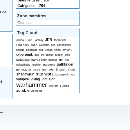
Sites refusés : 164
Catégories : 264
s de
Zone membres
Gestion
Tag Cloud
JDR
Médiéval
Anima
Dune
Fantasy
Prophecy
Toon
alandara
aria
association
cops
cthulhu
bitume
bloodlust
club
conan
cyberpunk
d&d
d6
donjon
dragon
elric
harry potter
jrtm
fantastique
horreur
kult
pathfinder
paranoia
naheulbeuk
nephilim
s
pendragon
raoul
scion
polaris
qin
shade
star wars
shadowrun
steampunk
torg
vampire
viking
virtuajdr
t.
warhammer
western
z corps
zombie
zombies
ter