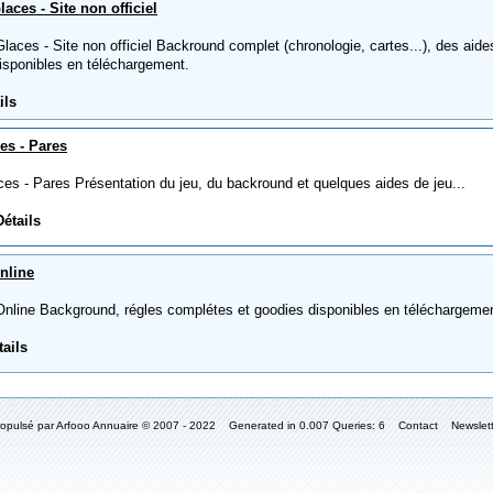
ces - Site non officiel
es - Site non officiel Backround complet (chronologie, cartes...), des aide
disponibles en téléchargement.
ils
s - Pares
- Pares Présentation du jeu, du backround et quelques aides de jeu...
Détails
nline
line Background, régles complétes et goodies disponibles en téléchargemen
tails
ropulsé par
Arfooo Annuaire
© 2007 - 2022 Generated in 0.007 Queries: 6
Contact
Newslet