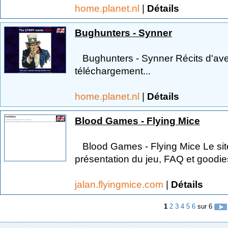
home.planet.nl
|
Détails
Bughunters - Synner
Bughunters - Synner Récits d'ave
téléchargement...
home.planet.nl
|
Détails
Blood Games - Flying Mice
Blood Games - Flying Mice Le site
présentation du jeu, FAQ et goodie
jalan.flyingmice.com
|
Détails
1
2
3
4
5
6
sur 6